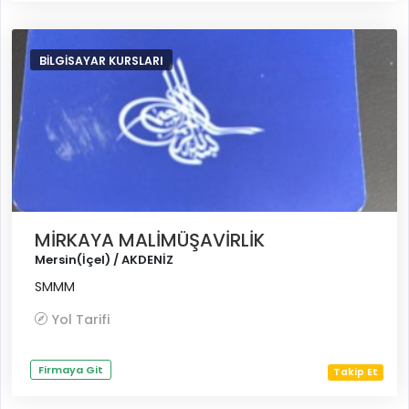
BILGISAYAR KURSLARI
MİRKAYA MALİMÜŞAVİRLİK
Mersin(İçel) / AKDENİZ
SMMM
Yol Tarifi
Firmaya Git
Takip Et