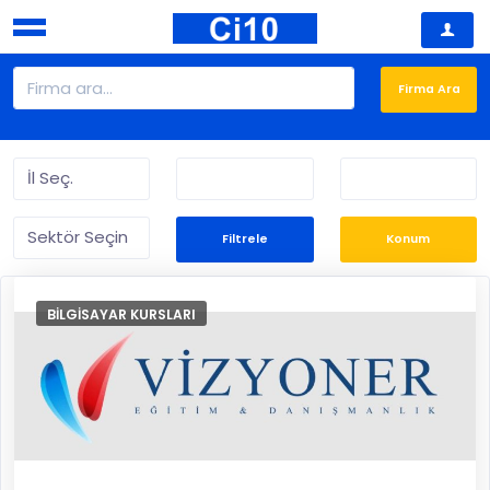
Filtrele
Konum
BILGISAYAR KURSLARI