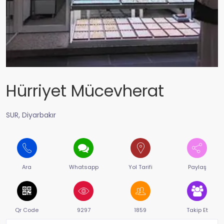
Hürriyet Mücevherat
SUR, Diyarbakır
Ara
Whatsapp
Yol Tarifi
Paylaş
Qr Code
9297
1859
Takip Et