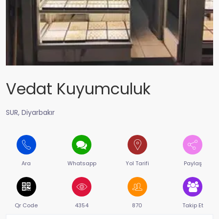
Vedat Kuyumculuk
SUR, Diyarbakır
Ara
Whatsapp
Yol Tarifi
Paylaş
Qr Code
4354
870
Takip Et