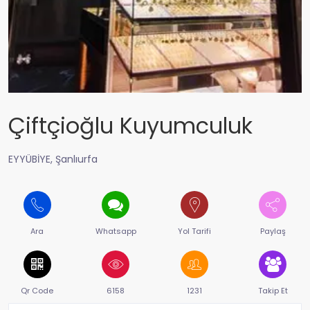
Çiftçioğlu Kuyumculuk
EYYÜBİYE, Şanlıurfa
Ara
Whatsapp
Yol Tarifi
Paylaş
Qr Code
6158
1231
Takip Et