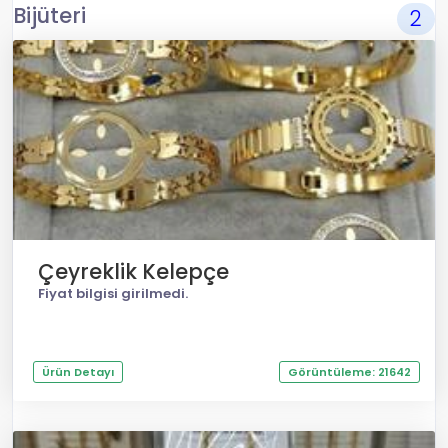
Bijüteri
2
Çeyreklik Kelepçe
Fiyat bilgisi girilmedi.
Ürün Detayı
Görüntüleme: 21642