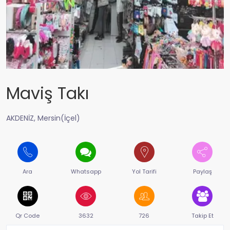
Maviş Takı
AKDENİZ, Mersin(İçel)
Ara
Whatsapp
Yol Tarifi
Paylaş
Qr Code
3632
726
Takip Et