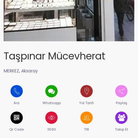
Taşpınar Mücevherat
MERKEZ, Aksaray
Ara
Whatsapp
Yol Tarifi
Paylaş
Qr Code
3590
718
Takip Et