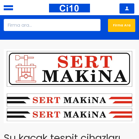
Su kaçak tespit cihazları