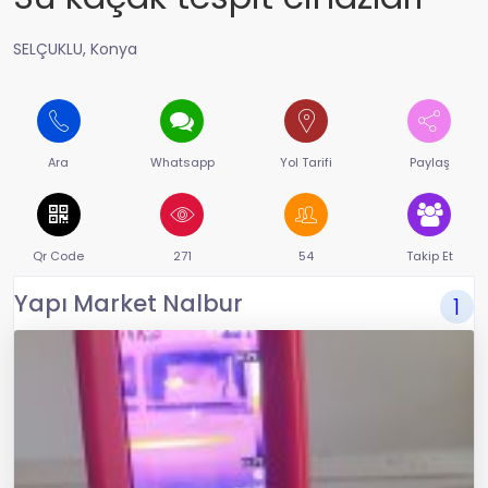
SELÇUKLU, Konya
Ara
Whatsapp
Yol Tarifi
Paylaş
Qr Code
271
54
Takip Et
Yapı Market Nalbur
1