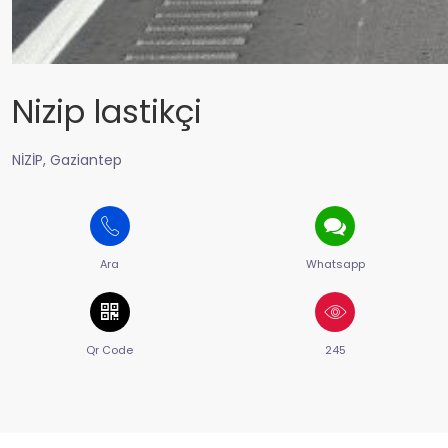
Nizip lastikçi
NİZİP, Gaziantep
Ara
Whatsapp
Qr Code
245