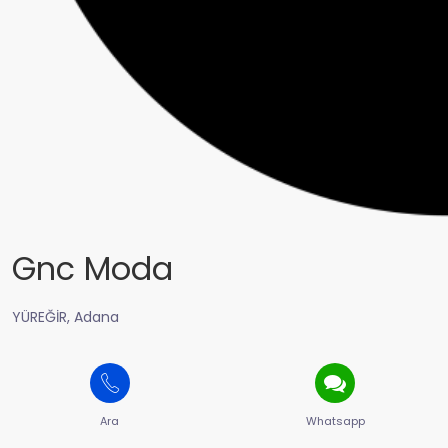
Gnc Moda
YÜREĞİR, Adana
Ara
Whatsapp