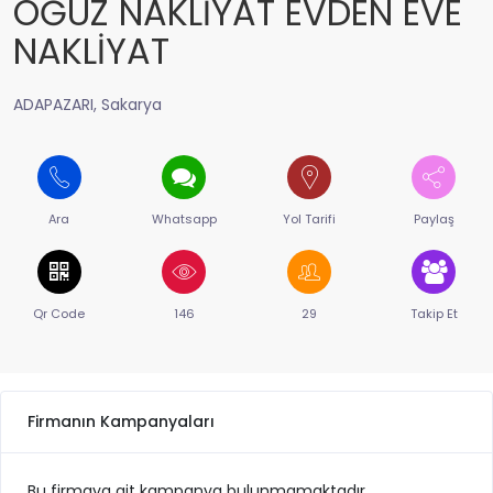
OĞUZ NAKLİYAT EVDEN EVE
NAKLİYAT
ADAPAZARI, Sakarya
Ara
Whatsapp
Yol Tarifi
Paylaş
Qr Code
146
29
Takip Et
Firmanın Kampanyaları
Bu firmaya ait kampanya bulunmamaktadır.