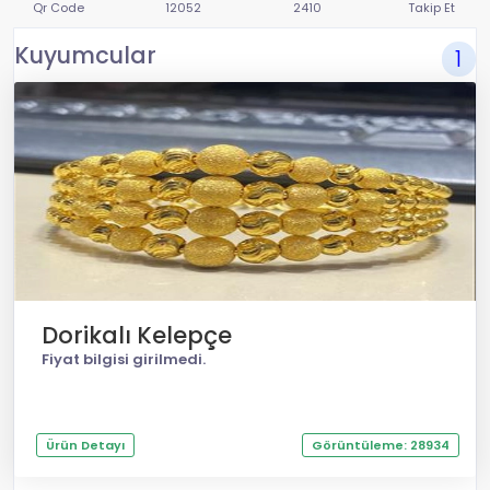
Qr Code
12052
2410
Takip Et
Kuyumcular
1
Dorikalı Kelepçe
Fiyat bilgisi girilmedi.
Ürün Detayı
Görüntüleme: 28934