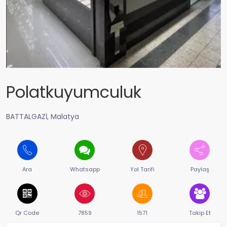
Polatkuyumculuk
BATTALGAZİ, Malatya
Ara
Whatsapp
Yol Tarifi
Paylaş
Qr Code
7859
1571
Takip Et