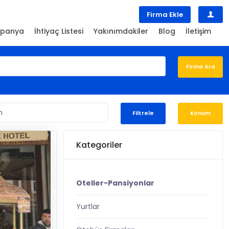
Firma Ekle
panya
İhtiyaç Listesi
Yakınımdakiler
Blog
İletişim
Filtrele
Konum
Kategoriler
Oteller-Pansiyonlar
Yurtlar