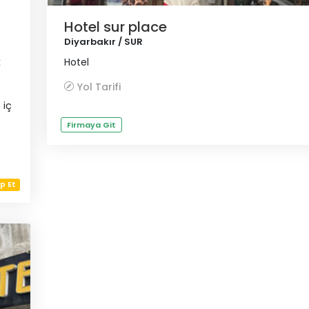
Hotel sur place
Diyarbakır / SUR
k
Hotel
Yol Tarifi
 iç
Firmaya Git
p Et