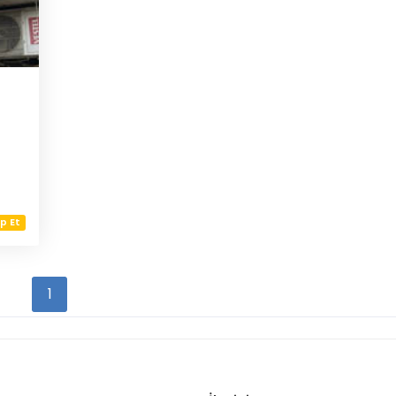
p Et
1